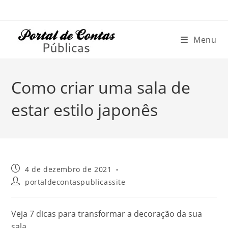
Ir
para
o
conteúdo
Menu
Como criar uma sala de
estar estilo japonês
Post
4 de dezembro de 2021
publicado:
Autor
portaldecontaspublicassite
do
post:
Veja 7 dicas para transformar a decoração da sua
sala.